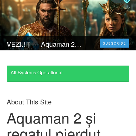
VEZI.!!]] ― Aquaman 2 și regatul pierdut (2023) 4K FILM ONLINE SUBTITRAT IN LIMBA ROMANA
SUBSCRIBE
All Systems Operational
About This Site
Aquaman 2 și
regatul pierdut